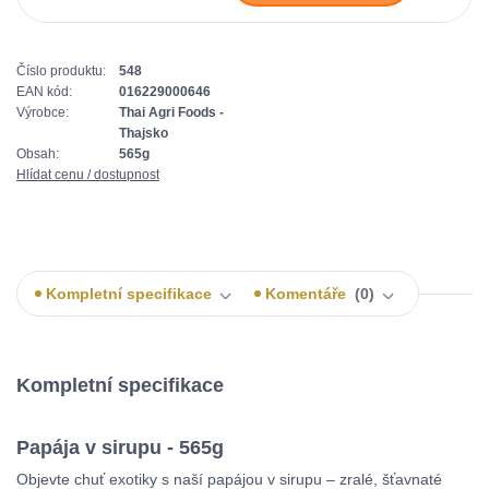
Číslo produktu:
548
EAN kód:
016229000646
Výrobce:
Thai Agri Foods -
Thajsko
Obsah:
565g
Hlídat cenu / dostupnost
Kompletní specifikace
Komentáře
0
Kompletní specifikace
Papája v sirupu - 565g
Objevte chuť exotiky s naší papájou v sirupu – zralé, šťavnaté