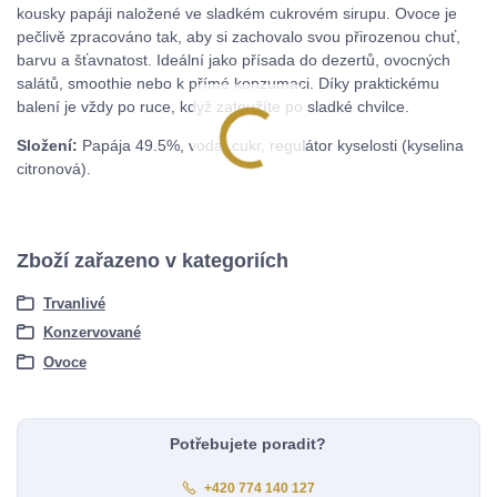
kousky papáji naložené ve sladkém cukrovém sirupu. Ovoce je
pečlivě zpracováno tak, aby si zachovalo svou přirozenou chuť,
barvu a šťavnatost. Ideální jako přísada do dezertů, ovocných
salátů, smoothie nebo k přímé konzumaci. Díky praktickému
balení je vždy po ruce, když zatoužíte po sladké chvilce.
Složení:
Papája 49.5%, voda, cukr, regulátor kyselosti (kyselina
citronová).
Zboží zařazeno v kategoriích
Trvanlivé
Konzervované
Ovoce
Potřebujete poradit?
+420 774 140 127