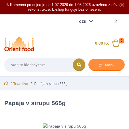
⚠️ Kamenná prodejna je od 1.07.2026 do 1.08.2026 uzavřena z důvodu
rekonstrukce. E-shop funguje bez omezení.
CZK
0
0,00 Kč
Menu
Trvanlivé
Papája v sirupu 565g
Papája v sirupu 565g