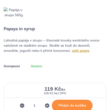
Papaya in syrup
Lahodná papája v sirupu – šťavnaté kousky exotického ovoce
naložené ve sladkém sirupu. Skvěle se hodí do dezertů,
smoothie, jogurtů nebo k přímé konzumaci.
celý popis
Dostupnost
Skladem
119 Kč
/
ks
106 Kč
bez DPH
Přidat do košíku