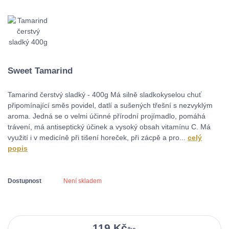
Sweet Tamarind
Tamarind čerstvý sladký - 400g Má silně sladkokyselou chuť
připomínající směs povidel, datlí a sušených třešní s nezvyklým
aroma. Jedná se o velmi účinné přírodní projímadlo, pomáhá
trávení, má antiseptický účinek a vysoký obsah vitamínu C. Má
využití i v medicíně při tišení horeček, při zácpě a pro...
celý
popis
Dostupnost
Není skladem
119 Kč