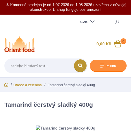
⚠️ Kamenná prodejna je od 1.07.2026 do 1.08.2026 uzavřena z důvodu
rekonstrukce. E-shop funguje bez omezení.
CZK
0
0,00 Kč
Menu
Ovoce a zelenina
Tamarind čerstvý sladký 400g
Tamarind čerstvý sladký 400g