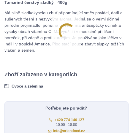
Tamarind čerstvý sladký - 400g
Má silně sladkokyselou chuť připomínající směs povidel, datlí a
sušených třešní s nezvyklým aroma. Jedná se o velmi účinné
přírodní projímadlo, pomáhá trávení, má antiseptický účinek a
vysoký obsah vitamínu C. Má využití i v medicíně při tišení
horeček, při zácpě a proti kurdějím. Je používána jako léčivo v
Indii i v tropické Americe. Plod stačí pouze zbavit slupky, tužších
vláken a semen.
Zboží zařazeno v kategoriích
Ovoce a zelenina
Potřebujete poradit?
+420 774 140 127
10:00 - 18:00
info@orientfood.cz