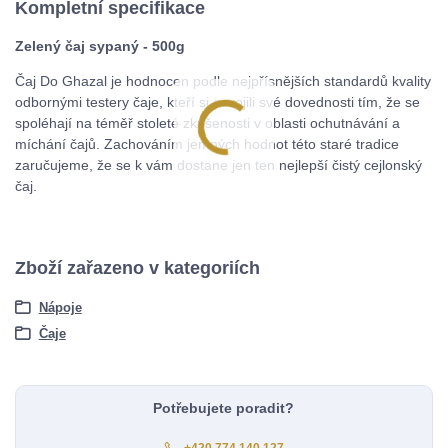
Kompletní specifikace
Zelený čaj sypaný - 500g
Čaj Do Ghazal je hodnocen podle nejpřísnějších standardů kvality
odbornými testery čaje, kteří si osvojili své dovednosti tím, že se
spoléhají na téměř stoleté zkušenosti v oblasti ochutnávání a
míchání čajů. Zachováním jemných hodnot této staré tradice
zaručujeme, že se k vám dostane jen ten nejlepší čistý cejlonský
čaj.
Zboží zařazeno v kategoriích
Nápoje
Čaje
Potřebujete poradit?
+420 774 140 127