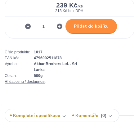
239 Kč
/
ks
213 Kč
bez DPH
Přidat do košíku
Číslo produktu:
1017
EAN kód:
4796002511878
Výrobce:
Akbar Brothers Ltd. - Srí
Lanka
Obsah:
500g
Hlídat cenu / dostupnost
Kompletní specifikace
Komentáře
0