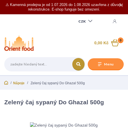
⚠️ Kamenná prodejna je od 1.07.2026 do 1.08.2026 uzavřena z důvodu
rekonstrukce. E-shop funguje bez omezení.
CZK
0
0,00 Kč
Menu
Nápoje
Zelený čaj sypaný Do Ghazal 500g
Zelený čaj sypaný Do Ghazal 500g