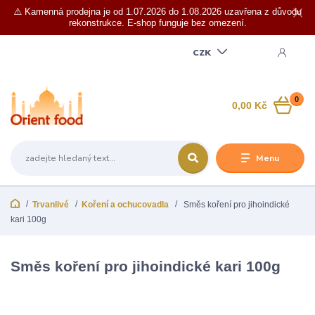
⚠️ Kamenná prodejna je od 1.07.2026 do 1.08.2026 uzavřena z důvodu
rekonstrukce. E-shop funguje bez omezení.
CZK
0
0,00 Kč
Menu
Trvanlivé
Koření a ochucovadla
Směs koření pro jihoindické
kari 100g
Směs koření pro jihoindické kari 100g