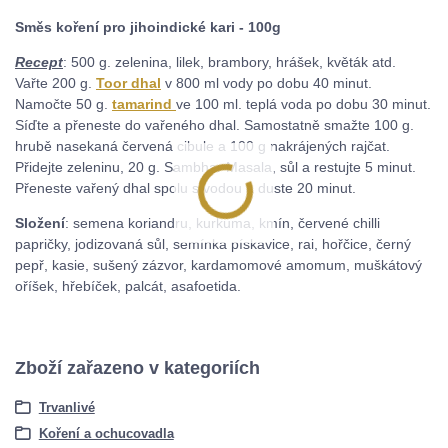
Směs koření pro jihoindické kari - 100g
Recept
: 500 g. zelenina, lilek, brambory, hrášek, květák atd.
Vařte 200 g.
Toor dhal
v 800 ml vody po dobu 40 minut.
Namočte 50 g.
tamarind
ve 100 ml. teplá voda po dobu 30 minut.
Síďte a přeneste do vařeného dhal. Samostatně smažte 100 g.
hrubě nasekaná červená cibule a 100 g nakrájených rajčat.
Přidejte zeleninu, 20 g. Sambhar Masala, sůl a restujte 5 minut.
Přeneste vařený dhal spolu s vodou a duste 20 minut.
Složení
: semena koriandru, kurkuma, kmín, červené chilli
papričky, jodizovaná sůl, semínka pískavice, rai, hořčice, černý
pepř, kasie, sušený zázvor, kardamomové amomum, muškátový
oříšek, hřebíček, palcát, asafoetida.
Zboží zařazeno v kategoriích
Trvanlivé
Koření a ochucovadla