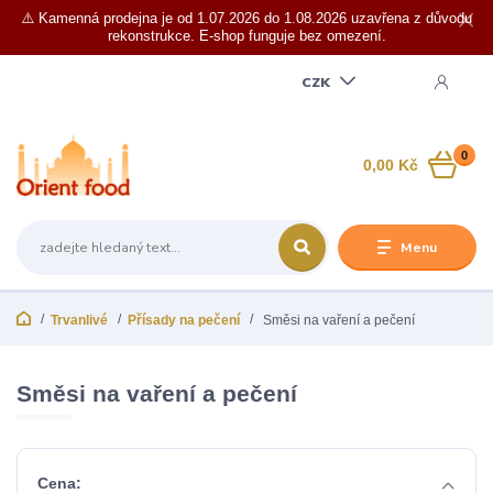
⚠️ Kamenná prodejna je od 1.07.2026 do 1.08.2026 uzavřena z důvodu
rekonstrukce. E-shop funguje bez omezení.
CZK
0
0,00 Kč
Menu
Trvanlivé
Přísady na pečení
Směsi na vaření a pečení
Směsi na vaření a pečení
Cena: