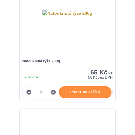
Nafouknutá rýže 200g
65 Kč
/
ks
Skladem
58 Kč
bez DPH
Přidat do košíku