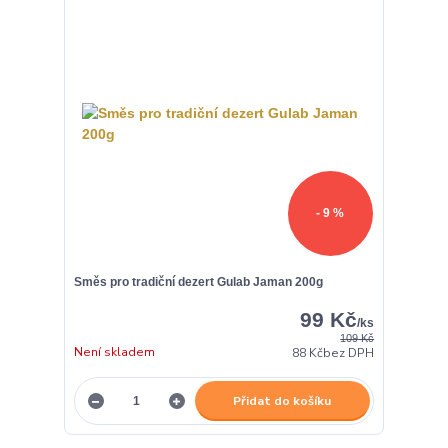
- 9 %
Směs pro tradiční dezert Gulab Jaman 200g
99 Kč
/
ks
109 Kč
Není skladem
88 Kč
bez DPH
Přidat do košíku