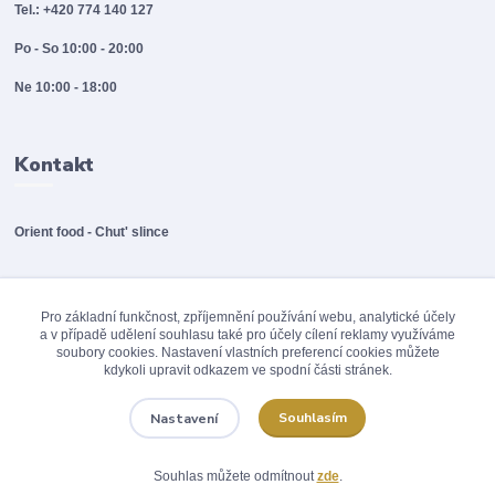
Tel.: +420 774 140 127
Po - So 10:00 - 20:00
Ne 10:00 - 18:00
Kontakt
Orient food - Chut' slince
info@orientfood.cz
Pro základní funkčnost, zpříjemnění používání webu, analytické účely
a v případě udělení souhlasu také pro účely cílení reklamy využíváme
soubory cookies. Nastavení vlastních preferencí cookies můžete
kdykoli upravit odkazem ve spodní části stránek.
Souhlasím
Nastavení
© 2012 - 2026 Orinet food / A.POINT s.r.o., Všechna práva vyhrazena
Souhlas můžete odmítnout
zde
.