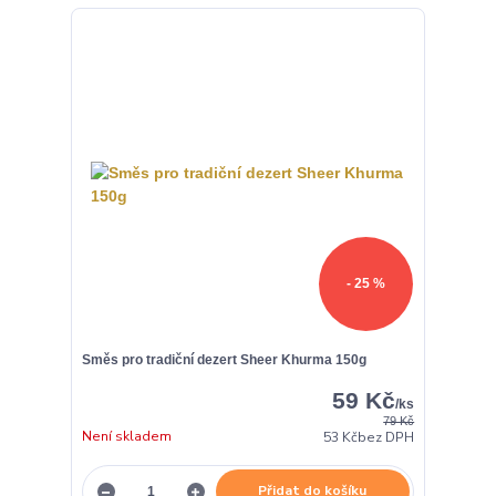
- 25 %
Směs pro tradiční dezert Sheer Khurma 150g
59 Kč
/
ks
79 Kč
Není skladem
53 Kč
bez DPH
Přidat do košíku