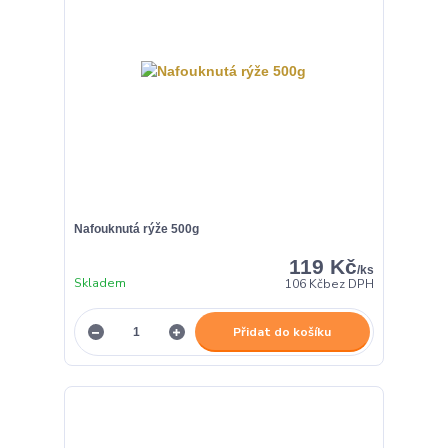
Nafouknutá rýže 500g
119 Kč
/
ks
Skladem
106 Kč
bez DPH
Přidat do košíku